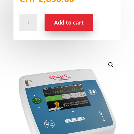
Schiller
Add to cart
FRED
easyport
plus
AUTO
quantity